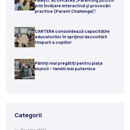
Fălești, activitatea „Parenting pozitiv
prin învățare interactivă și provocări
practice (Parent Challenge)”.
CARTERA consolidează capacitățile
educatorilor în sprijinul dezvoltării
timpurii a copiilor
Părinți mai pregătiți pentru piața
muncii – familii mai puternice
Categorii