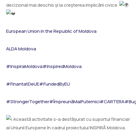
decizional mai deschis și la creșterea implicării civice.
European Union in the Republic of Moldova
ALDA Moldova
#InspiraMoldova
#InspiredMoldova
#FinantatDeUE
#FundedByEU
#StrongerTogether
#ÎmpreunăMaiPuternici
#CARTERA
#Buge
Această activitate s-a desfășurat cu suportul financiar
al Uniunii Europene în cadrul proiectului INSPIRĂ Moldova.