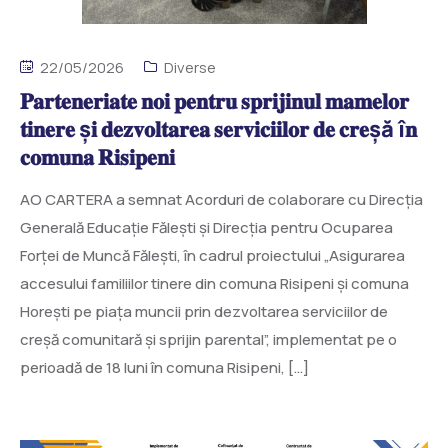
22/05/2026
Diverse
𝐏𝐚𝐫𝐭𝐞𝐧𝐞𝐫𝐢𝐚𝐭𝐞 𝐧𝐨𝐢 𝐩𝐞𝐧𝐭𝐫𝐮 𝐬𝐩𝐫𝐢𝐣𝐢𝐧𝐮𝐥 𝐦𝐚𝐦𝐞𝐥𝐨𝐫
𝐭𝐢𝐧𝐞𝐫𝐞 ș𝐢 𝐝𝐞𝐳𝐯𝐨𝐥𝐭𝐚𝐫𝐞𝐚 𝐬𝐞𝐫𝐯𝐢𝐜𝐢𝐢𝐥𝐨𝐫 𝐝𝐞 𝐜𝐫𝐞șă î𝐧
𝐜𝐨𝐦𝐮𝐧𝐚 𝐑𝐢𝐬𝐢𝐩𝐞𝐧𝐢
AO CARTERA a semnat Acorduri de colaborare cu Direcția
Generală Educație Fălești și Direcția pentru Ocuparea
Forței de Muncă Fălești, în cadrul proiectului „Asigurarea
accesului familiilor tinere din comuna Risipeni și comuna
Horești pe piața muncii prin dezvoltarea serviciilor de
creșă comunitară și sprijin parental”, implementat pe o
perioadă de 18 luni în comuna Risipeni, […]