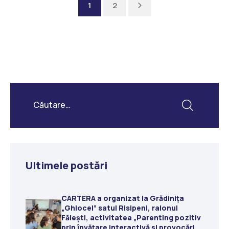
Next
1
2
Ultimele postări
CARTERA a organizat la Grădiniţa
„Ghiocel” satul Risipeni, raionul
Fălești, activitatea „Parenting pozitiv
prin învățare interactivă și provocări