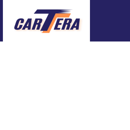
Adresa
Bălți, Mihai Viteazul 24
Contacte
ngocartera@gmail.com
+373 603 062 23