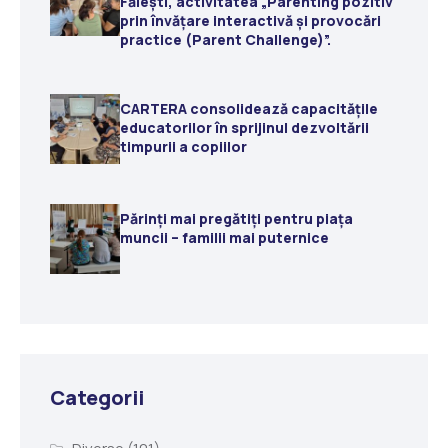
Fălești, activitatea „Parenting pozitiv
prin învățare interactivă și provocări
practice (Parent Challenge)”.
CARTERA consolidează capacitățile
educatorilor în sprijinul dezvoltării
timpurii a copiilor
Părinți mai pregătiți pentru piața
muncii – familii mai puternice
Categorii