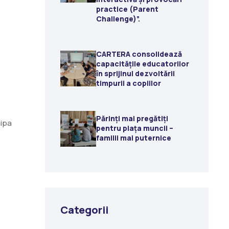
practice (Parent
Challenge)”.
CARTERA consolidează
capacitățile educatorilor
în sprijinul dezvoltării
timpurii a copiilor
Părinți mai pregătiți
hipa
pentru piața muncii –
familii mai puternice
Categorii