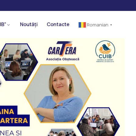
IB”
Noutăți
Contacte
Romanian
▼