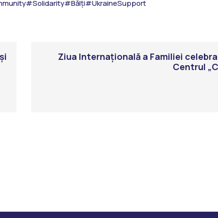
munity
#Solidarity
#Bălți
#UkraineSupport
și
Ziua Internațională a Familiei celebra
Centrul „