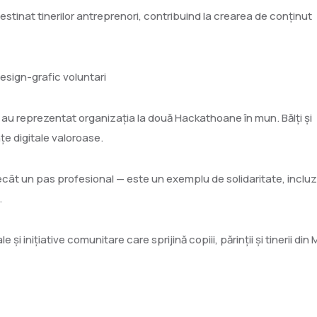
estinat tinerilor antreprenori, contribuind la crearea de conținut
esign-grafic voluntari
i au reprezentat organizația la două Hackathoane în mun. Bălți și
e digitale valoroase.
ecât un pas profesional — este un exemplu de solidaritate, incluz
.
i inițiative comunitare care sprijină copiii, părinții și tinerii din