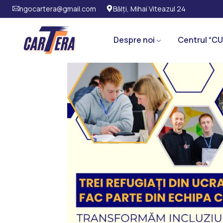
ngocartera@gmail.com
Bălți, Mihai Viteazul 24
Despre noi
Centrul “CU