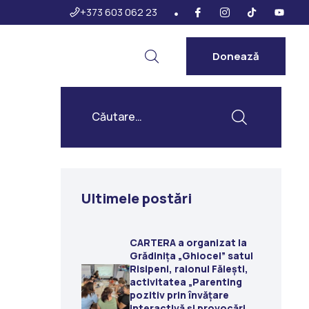
+373 603 062 23
Donează
Ultimele postări
CARTERA a organizat la
Grădiniţa „Ghiocel” satul
Risipeni, raionul Fălești,
activitatea „Parenting
pozitiv prin învățare
interactivă și provocări