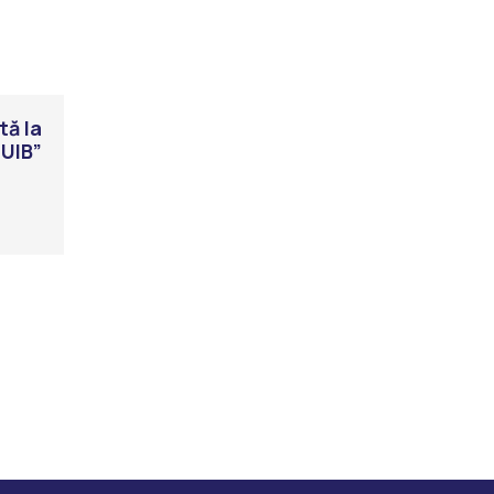
tă la
CUIB”