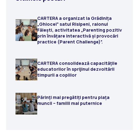
CARTERA a organizat la Grădiniţa
„Ghiocel” satul Risipeni, raionul
Fălești, activitatea „Parenting pozitiv
prin învățare interactivă și provocări
practice (Parent Challenge)”.
CARTERA consolidează capacitățile
educatorilor în sprijinul dezvoltării
timpurii a copiilor
Părinți mai pregătiți pentru piața
muncii – familii mai puternice