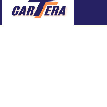
Adresa
Bălți, Mihai Viteazul 24
Contacte
ngocartera@gmail.com
+373 603 062 23
Linkuri utile