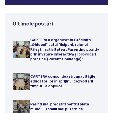
Ultimele postări
CARTERA a organizat la Grădiniţa
„Ghiocel” satul Risipeni, raionul
Fălești, activitatea „Parenting pozitiv
prin învățare interactivă și provocări
practice (Parent Challenge)”.
CARTERA consolidează capacitățile
educatorilor în sprijinul dezvoltării
timpurii a copiilor
Părinți mai pregătiți pentru piața
muncii – familii mai puternice