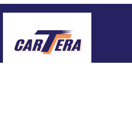
Adresa
Bălți, Mihai Viteazul 24
Contacte
ngocartera@gmail.com