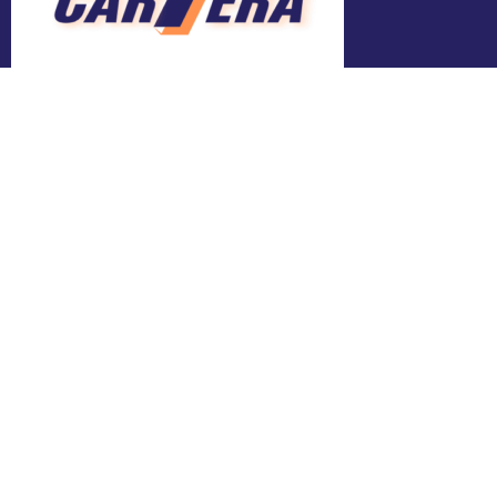
Adresa
Bălți, Mihai Viteazul 24
Contacte
ngocartera@gmail.com
+373 603 062 23
Linkuri utile
Servicii
Noutăți